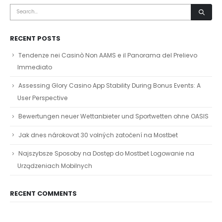
RECENT POSTS
Tendenze nei Casinò Non AAMS e il Panorama del Prelievo
Immediato
Assessing Glory Casino App Stability During Bonus Events: A
User Perspective
Bewertungen neuer Wettanbieter und Sportwetten ohne OASIS
Jak dnes nárokovat 30 volných zatočení na Mostbet
Najszybsze Sposoby na Dostęp do Mostbet Logowanie na
Urządzeniach Mobilnych
RECENT COMMENTS