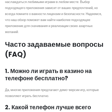
наслаждаться любимыми играми в любом месте. Выбор
подходящего приложения зависит от ваших предпочтений, но
всегда помните о важности лицензии и безопасности. Надеемся,
что наш обзор поможет вам найти наиболее подходящее
приложение для скачивания и реализации своих азартных
желаний.
Часто задаваемые вопросы
(FAQ)
1. Можно ли играть в казино на
телефоне бесплатно?
Да, многие приложения предлагают демо-версии игр, которые
позволяют играть бесплатно.
2. Какой телефон лучше всего