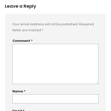
Leave a Reply
Your email address will not be published.
Required
fields are marked
*
Comment
*
Name
*
Email
*