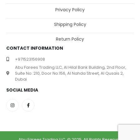
Privacy Policy
Shipping Policy
Return Policy
CONTACT INFORMATION
+971523156908
Abu Farees Trading LLC, Al Hilal Bank Building, 2nd Floor,
Suite No: 210, Door No:156, Al Nahda Street, Al Qusais 2,
Dubai
SOCIAL MEDIA
Abu Farees Trading LLC.
© 2025. All Rights Reserved