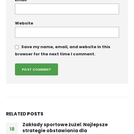
Website
Save my name, email, and website in this
browser for the next time I comment.
RELATED
POSTS
Zakłady sportowe żużel: Najlepsze
18
strategie obstawiania dla