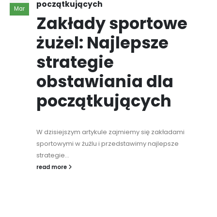
początkujących
Mar
Zakłady sportowe
żużel: Najlepsze
strategie
obstawiania dla
początkujących
W dzisiejszym artykule zajmiemy się zakładami
sportowymi w żużlu i przedstawimy najlepsze
strategie...
read more